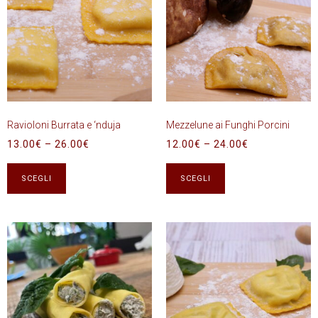
Ravioloni Burrata e ‘nduja
Mezzelune ai Funghi Porcini
13.00
€
–
26.00
€
12.00
€
–
24.00
€
SCEGLI
SCEGLI