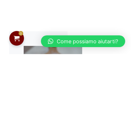
0
Come possiamo aiutarti?
Strozzapreti
5.50
€
–
11.00
€