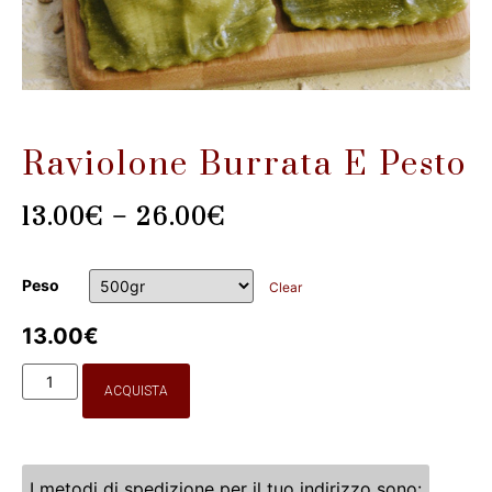
Raviolone Burrata E Pesto
13.00
€
–
26.00
€
Peso
Clear
13.00
€
ACQUISTA
I metodi di spedizione per il tuo indirizzo sono: