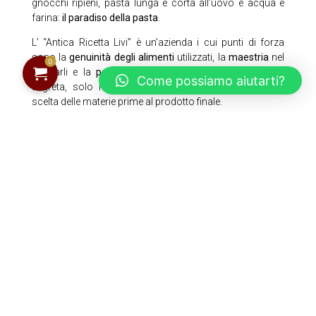
gnocchi ripieni, pasta lunga e corta all’uovo e acqua e
farina:
il paradiso della pasta
.
L’ “Antica Ricetta Livi” è un’azienda i cui punti di forza
sono la
genuinità degli alimenti
utilizzati, la
maestria
nel
0
lavorarli e la
passione per la cucina
. Nessuna ricetta
Come possiamo aiutarti?
segreta, solo l’estrema
cura
di tutti i passaggi, dalla
scelta delle materie prime al prodotto finale.
Tutti i pastai, sapientemente supervisionati dal signor Livi,
lavorano a mano la pasta con dei gustosissimi ripieni e
la
pasta trafilata a bronzo
con le migliori miscele di
farina e uova allevate a terra a km 0.
LA NOSTRA STORIA